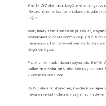
9 m²’lik
WC alanımız
, küçük mekanlar için öze
Mekan, hijyen ve konfor ön planda tutularak pl
sağlar.
Alan,
kolay temizlenebilir yüzeyler, dayanı
sistemleri
ile desteklenmiş olup, uzun süreli k
Tasarımında, hem bireysel hem de toplu kullanım
düşünülmüştür.
Pratik ve kompakt düzeni sayesinde, 9 m²’lik 
kullanım alanlarında
rahatlıkla uygulanabilir
kullanım imkânı sunar.
Bu WC alanı,
fonksiyonel, modern ve hijyen
mekanın verimli kullanımını sağlamayı hedefler.