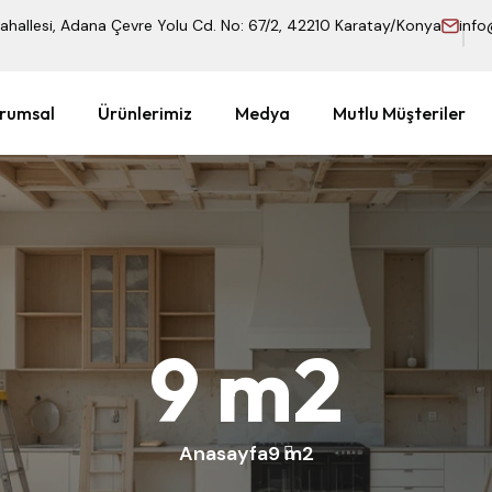
hallesi, Adana Çevre Yolu Cd. No: 67/2, 42210 Karatay/Konya
info
rumsal
Ürünlerimiz
Medya
Mutlu Müşteriler
9 m2
Anasayfa
9 m2