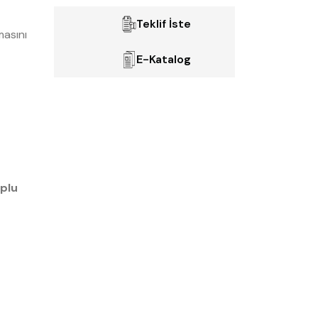
Teklif İste
masını
E-Katalog
oplu