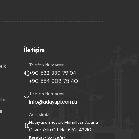
İletişim
Telefon Numarası
rik
+90 532 389 79 94
+90 554 908 75 40
Telefon Numarası
lar
info@adayapi.com.tr
ar
Adresimiz
Hacıyusufmescit Mahallesi, Adana
Çevre Yolu Cd. No: 67/2, 42210
Karatay/Konya/a>